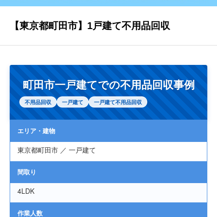
【東京都町田市】1戸建て不用品回収
対応エリア
会社概要
町田市一戸建てでの不用品回収事例
不用品回収
一戸建て
一戸建て不用品回収
SDGsの取り組みについて
エリア・建物
料金案内
東京都町田市 ／ 一戸建て
間取り
お問い合わせ
4LDK
作業人数