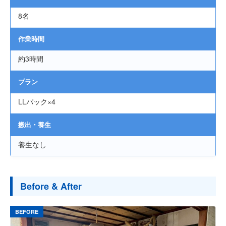
よくある質問
8名
作業時間
約3時間
プラン
LLパック×4
搬出・養生
養生なし
Before & After
BEFORE