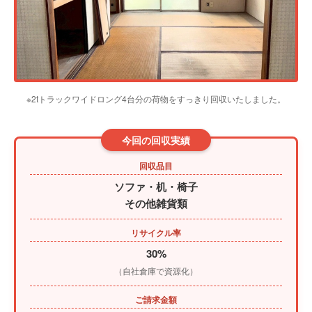
※2tトラックワイドロング4台分の荷物をすっきり回収いたしました。
今回の回収実績
回収品目
ソファ・机・椅子
その他雑貨類
リサイクル率
30%
（自社倉庫で資源化）
ご請求金額