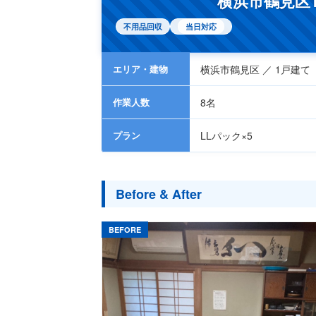
横浜市鶴見区
不用品回収
当日対応
エリア・建物
横浜市鶴見区 ／ 1戸建て
作業人数
8名
プラン
LLパック×5
Before & After
BEFORE