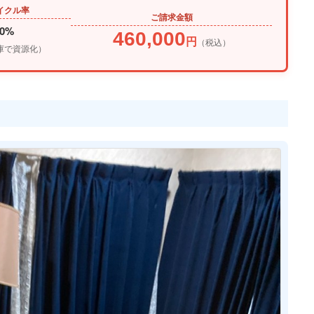
イクル率
ご請求金額
個人のお客様向
30%
460,000
円
（税込）
庫で資源化）
法人のお客様向
クレスト作業実
お客様の声
対応エリア