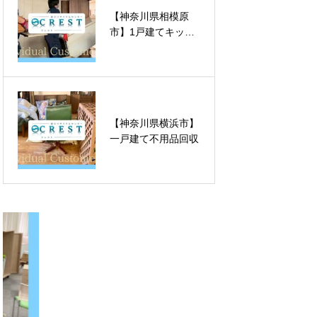
【神奈川県相模原
【東京都世田谷区】
市】1戸建てキッチ
オフィス間仕切り解
ン不用品回収
体撤去
【神奈川県横浜市】
【神奈川県川崎市】
一戸建て不用品回収
一戸建て雨樋撤去