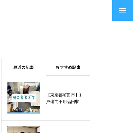
最近の記事
おすすめ記事
【東京都町田市】1
【神奈川県相模原
戸建て不用品回収
市】1戸建てキッチ
ン不用品回収