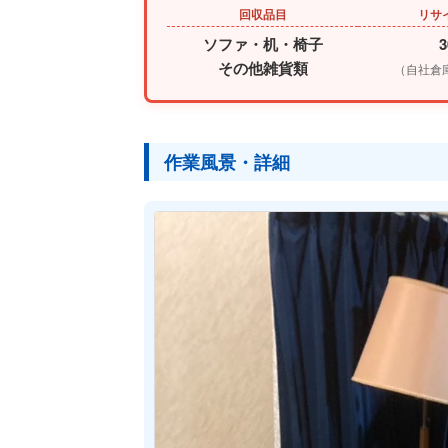
回収品目
リサ
ソファ・机・椅子
その他雑貨類
（自社倉
作業風景・詳細