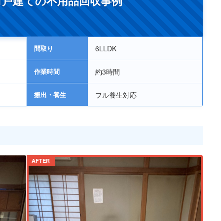
1戸建ての不用品回収事例
【神奈川県厚木市】オフィス全撤去
間取り
6LLDK
作業時間
約3時間
搬出・養生
フル養生対応
AFTER