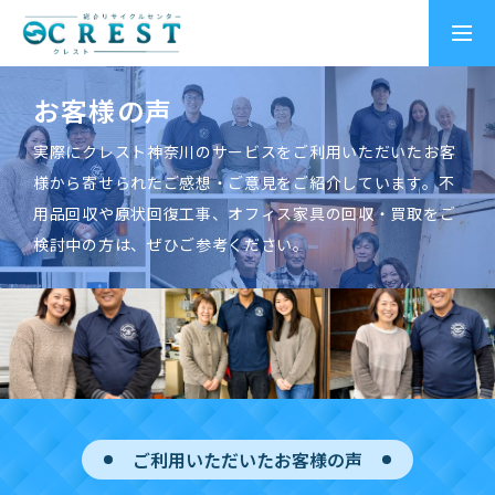
お客様の声
トップページ
実際にクレスト神奈川のサービスをご利用いただいたお客
様から寄せられたご感想・ご意見をご紹介しています。不
個人のお客様向けサービス
用品回収や原状回復工事、オフィス家具の回収・買取をご
検討中の方は、ぜひご参考ください。
法人のお客様向けサービス
クレスト作業実績
ご利用いただいたお客様の声
お客様の声