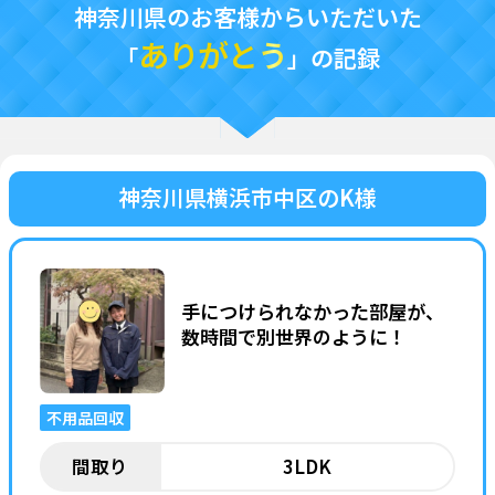
神奈川県のお客様からいただいた
ありがとう
「
」の記録
対応エリア
会社概要
神奈川県横浜市中区のK様
SDGsの取り組みについて
手につけられなかった部屋が、
料金案内
数時間で別世界のように！
不用品回収
お問い合わせ
間取り
3LDK