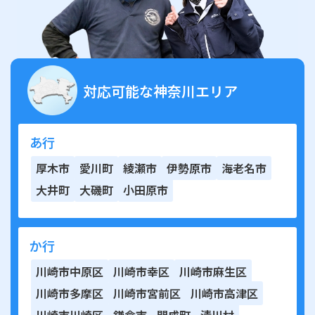
対応可能な神奈川エリア
あ行
厚木市
愛川町
綾瀬市
伊勢原市
海老名市
大井町
大磯町
小田原市
か行
川崎市中原区
川崎市幸区
川崎市麻生区
川崎市多摩区
川崎市宮前区
川崎市高津区
川崎市川崎区
鎌倉市
開成町
清川村