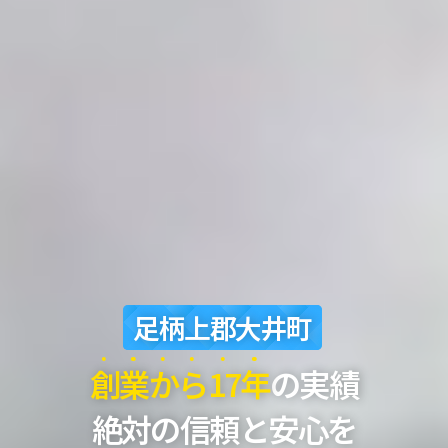
足柄上郡大井町
創
業
か
ら
17
年
の実績
絶対の信頼と安心を